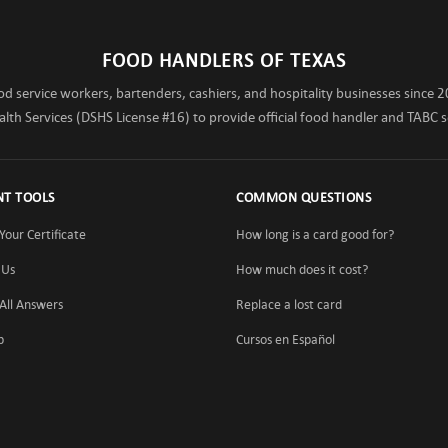
FOOD HANDLERS OF TEXAS
d service workers, bartenders, cashiers, and hospitality businesses since 2
th Services (DSHS License #16) to provide official food handler and TABC sel
NT TOOLS
COMMON QUESTIONS
Your Certificate
How long is a card good for?
 Us
How much does it cost?
All Answers
Replace a lost card
p
Cursos en Español